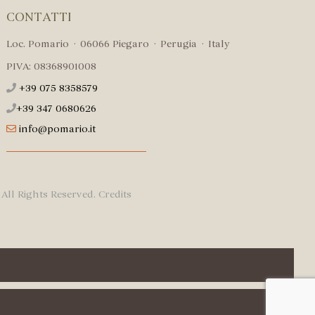
CONTATTI
Loc. Pomario · 06066 Piegaro · Perugia · Italy
PIVA: 08368901008
+39 075 8358579
+39 347 0680626
info@pomario.it
All Rights Reserved.
Credits