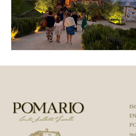
IS
EN
P
Isc