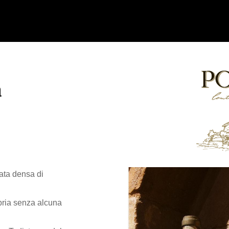
a
nata densa di
bria senza alcuna