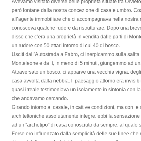
Avevamo visitato diverse belle proprietà situate tra Orvieto
però lontane dalla nostra concezione di casale umbro.
all’agente immobiliare che ci accompagnava nella nostra r
conosceva qualche rudere da ristrutturare. Dopo una breve 
disse che c’era una proprietà in vendita dalle parti di Mont
un rudere con 50 ettari intorno di cui 40 di bosco.
Usciti dall’Autostrada a Fabro, ci inerpicammo sulla salita
Monteleone e da lì, in meno di 5 minuti, giungemmo ad un
Attraversato un bosco, ci apparve una vecchia vigna, degli u
casa avvolta dalla nebbia. Il paesaggio attorno era invisibi
quasi irreale testimoniava un isolamento in sintonia con la
che andavamo cercando.
Girando intorno al casale, in cattive condizioni, ma con le
architettoniche assolutamente integre, ebbi la sensazione d
ad un “archetipo” di casa conosciuto da sempre, al quale 
Forse ero influenzato dalla semplicità delle sue linee che 