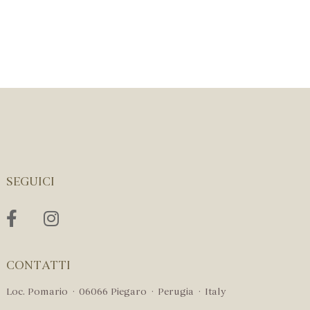
SEGUICI
CONTATTI
Loc. Pomario · 06066 Piegaro · Perugia · Italy