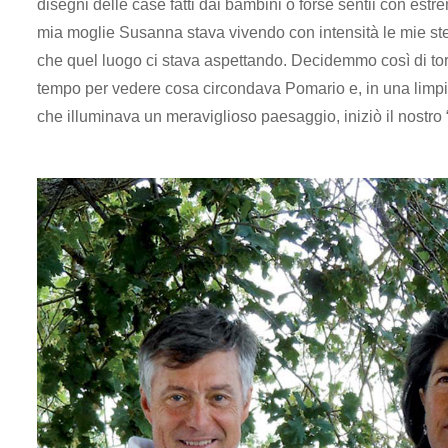
disegni delle case fatti dai bambini o forse sentii con est
mia moglie Susanna stava vivendo con intensità le mie st
che quel luogo ci stava aspettando. Decidemmo così di torn
tempo per vedere cosa circondava Pomario e, in una limpi
che illuminava un meraviglioso paesaggio, iniziò il nostro “