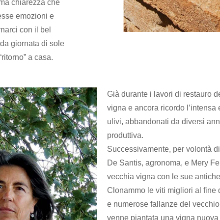
rema chiarezza che
esse emozioni e
arci con il bel
da giornata di sole
ritorno” a casa.
Già durante i lavori di restauro 
vigna e ancora ricordo l’intensa 
ulivi, abbandonati da diversi anni
produttiva.
Successivamente, per volontà di
De Santis, agronoma, e Mery Ferra
vecchia vigna con le sue antich
Clonammo le viti migliori al fine d
e numerose fallanze del vecchio
venne piantata una vigna nuova 