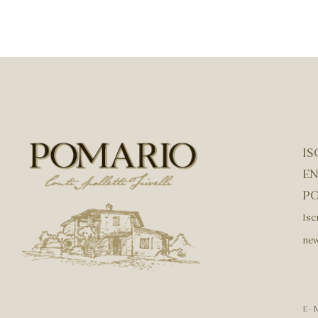
IS
EN
P
Isc
new