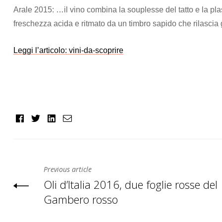
Arale 2015: …il vino combina la souplesse del tatto e la plas
freschezza acida e ritmato da un timbro sapido che rilascia
Leggi l’articolo: vini-da-scoprire
Facebook
Twitter
Linkedin
Email
Previous article
Oli d’Italia 2016, due foglie rosse del
Gambero rosso