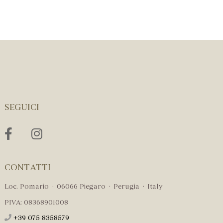
SEGUICI
CONTATTI
Loc. Pomario · 06066 Piegaro · Perugia · Italy
PIVA: 08368901008
+39 075 8358579