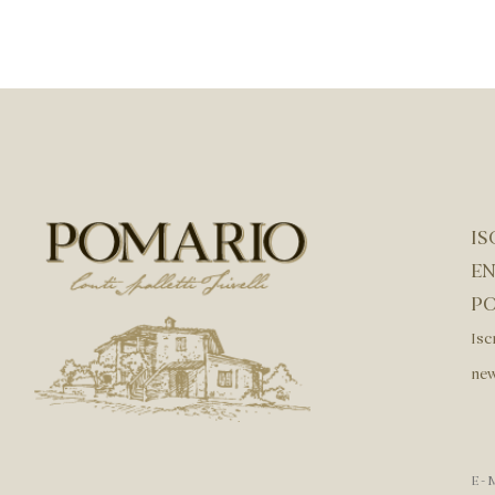
IS
EN
P
Isc
new