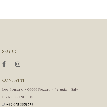
SEGUICI
CONTATTI
Loc. Pomario · 06066 Piegaro · Perugia · Italy
PIVA: 08368901008
+39 075 8358579